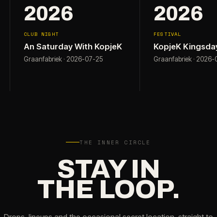
2026
2026
CLUB NIGHT
FESTIVAL
An Saturday With KopjeK
KopjeK Kingsda
Graanfabriek · 2026-07-25
Graanfabriek · 2026
THE INNER CIRCLE
STAY IN
THE LOOP.
Drops, lineups and the occasional secret location, straight to