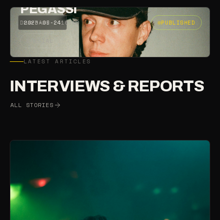
PEGASSI
2026-09-24
PUBLISHED
DRAFBAAN · 16:00
SPECIAL
LATEST ARTICLES
INTERVIEWS & REPORTS
ALL STORIES